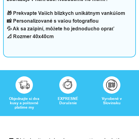
n
🎁 Prekvapte Vaších blízkych unikátnym vankúšom
o
📸 Personalizované s vašou fotografiou
s
💦 Ak sa zašpiní, môžete ho jednoducho oprať
📐 Rozmer 40x40cm
ť
a
v
o
ľ
Objednajte si dva
EXPRESNÉ
Vyrobené v
n
kusy a poštovné
Doručenie
Slovinsku
platíme my
ý
č