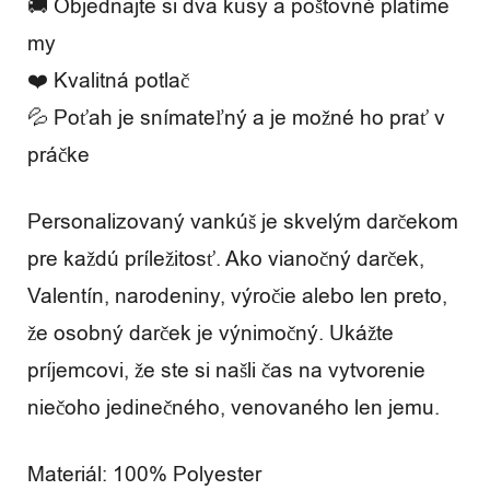
a
🚚 Objednajte si dva kusy a poštovné platíme
my
s
❤️ Kvalitná potlač
💦 Poťah je snímateľný a je možné ho prať v
práčke
R
e
Personalizovaný vankúš je skvelým darčekom
c
pre každú príležitosť. Ako vianočný darček,
e
Valentín, narodeniny, výročie alebo len preto,
n
že osobný darček je výnimočný. Ukážte
príjemcovi, že ste si našli čas na vytvorenie
z
niečoho jedinečného, ​​venovaného len jemu.
i
e
Materiál: 100% Polyester