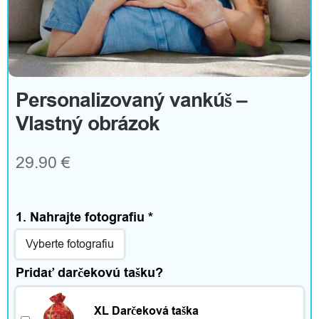
m
T
e
Personalizovaný vankúš –
Vlastný obrázok
x
t
29.90 €
i
l
1. Nahrajte fotografiu
*
a
Vyberte fotografiu
d
Pridať darčekovú tašku?
o
XL Darčeková taška