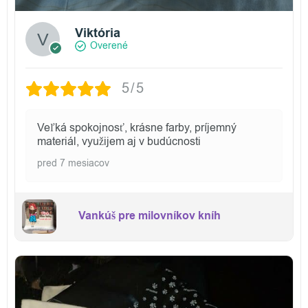
Viktória
Overené
5/5
Veľká spokojnosť, krásne farby, príjemný
materiál, využijem aj v budúcnosti
pred 7 mesiacov
Vankúš pre milovníkov kníh