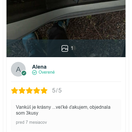
1
Alena
Overené
5/5
Vankúš je krásny ...veľké ďakujem, objednala
som 3kusy
pred 7 mesiacov