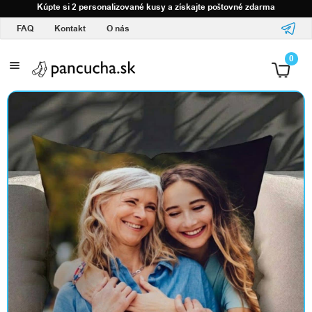
Kúpte si 2 personalizované kusy a získajte poštovné zdarma
FAQ
Kontakt
O nás
S
0
v
a
š
í
m
l
o
g
o