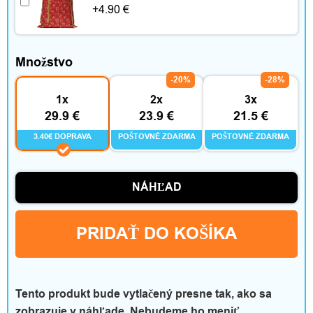
p
+
4.90
€
l
n
Množstvo
-20%
-28%
k
1x
2x
3x
y
29.9 €
23.9 €
21.5 €
3.40€ DOPRAVA
POŠTOVNÉ ZDARMA
POŠTOVNÉ ZDARMA
D
NÁHĽAD
o
PRIDAŤ DO KOŠÍKA
m
á
c
Tento produkt bude vytlačený presne tak, ako sa
zobrazuje v náhľade. Nebudeme ho meniť.