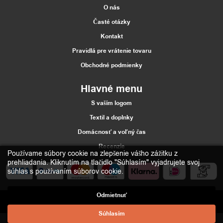
O nás
Časté otázky
Kontakt
Pravidlá pre vrátenie tovaru
Obchodné podmienky
Hlavné menu
S vaším logom
Textil a doplnky
Domácnosť a voľný čas
Recenzie
Používame súbory cookie na zlepšenie vášho zážitku z
prehliadania. Kliknutím na tlačidlo "Súhlasím" vyjadrujete svoj
súhlas s používaním súborov cookie.
Odmietnuť
2021 Štumfi.si. Vse pravice pridržane
| All rights reserved |
Materiias
d.o.o.
Súhlasím
Web development:
D/WEB