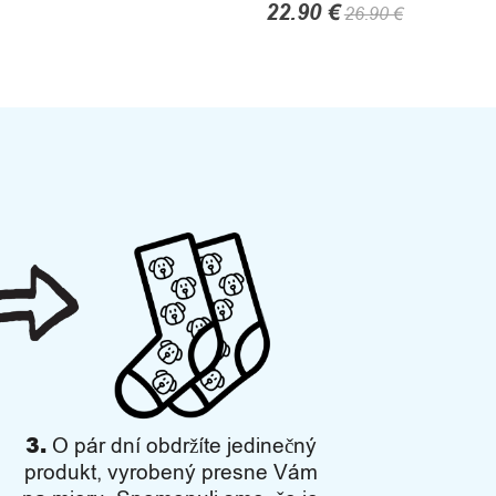
22.90
€
26.90
€
This
product
has
multiple
variants.
The
options
may
be
chosen
on
the
product
page
3.
O pár dní obdržíte jedinečný
produkt, vyrobený presne Vám