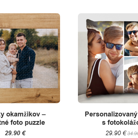
y okamžikov –
Personalizovaný
tné foto puzzle
s fotokoláž
29.90
€
29.90
€
34.9