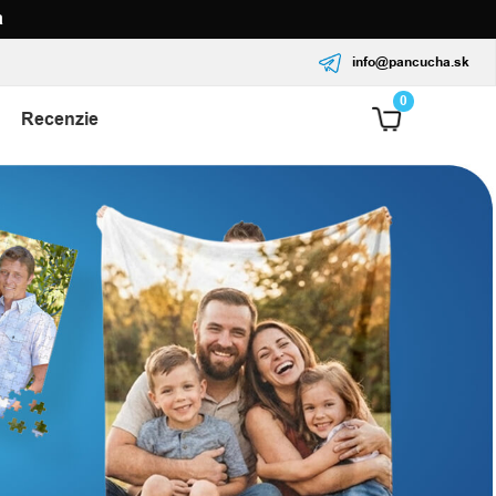
a
info@pancucha.sk
0
Recenzie