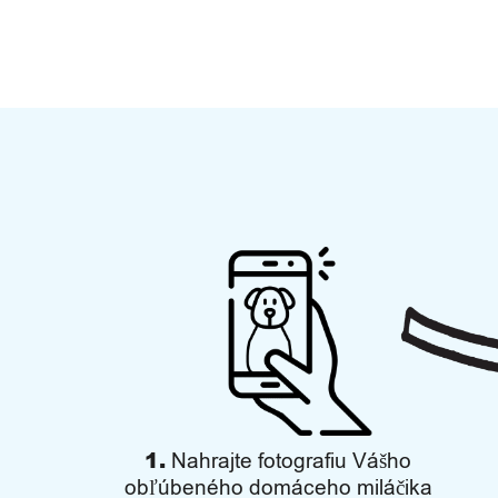
n
o
s
ť
a
v
o
ľ
n
ý
č
1.
Nahrajte fotografiu Vášho
obľúbeného domáceho miláčika