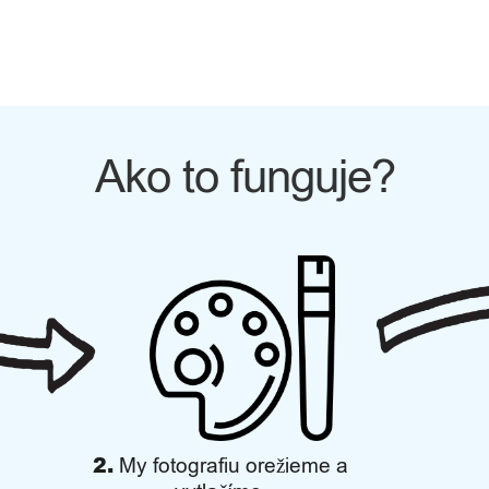
This
product
has
multiple
variants.
The
Ako to funguje?
options
may
be
chosen
on
the
product
page
2.
My fotografiu orežieme a