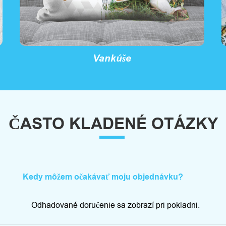
Vankúše
ČASTO KLADENÉ OTÁZKY
Kedy môžem očakávať moju objednávku?
Odhadované doručenie sa zobrazí pri pokladni.