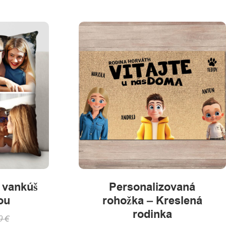
 vankúš
Personalizovaná
ou
rohožka – Kreslená
rodinka
0
€