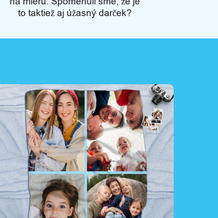
na mieru. Spomenuli sme, že je
to taktiež aj úžasný darček?