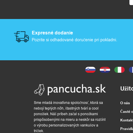
Expresné dodanie
Pozrite si odhadované doručenie pri pokladni.
Užit
Sme mladá inovatívna spoločnosť, ktorá sa
O nás
nebojí teplých nôh, štastných tvárí a cool
Časté 
ponožiek. Náš príbeh začal s ponožkami
prispôsobenými na mieru a neskôr sa rozšíril
Kontak
o výrobu personalizovaných vankušov a
Pravidl
tričiek.