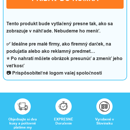
a
s
Tento produkt bude vytlačený presne tak, ako sa
zobrazuje v náhľade. Nebudeme ho meniť.
R
✅ Ideálne pre malé firmy, ako firemný darček, na
podujatia alebo ako reklamný predmet…
e
⭐ Po nahratí môžete obrázok presunúť a zmeniť jeho
c
veľkosť
📷 Prispôsobiteľné logom vašej spoločnosti
e
n
z
i
Objednajte si dva
EXPRESNÉ
Vyrobené v
e
kusy a poštovné
Doručenie
Slovinsku
platíme my