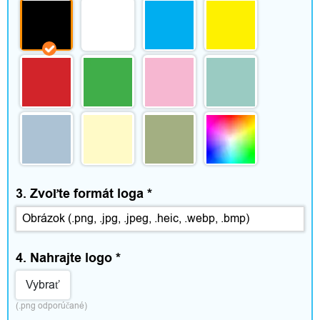
p
l
n
k
y
D
3. Zvoľte formát loga
*
o
m
4. Nahrajte logo
*
á
Vybrať
c
(.png odporúčané)