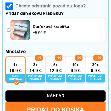
n
Chcete odstrániť pozadie z loga?
o
Pridať darčekovú krabičku?
s
Darčeková krabička
ť
+
5.90
€
a
Množstvo
v
-4€
-6€
-9€
-12€
o
1x
3x
5x
10x
30x
18.9 €
14.9 €
12.9 €
9.9 €
6.9 €
ľ
3.40€
POŠTOVNÉ
POŠTOVNÉ
POŠTOVNÉ
POŠTOVNÉ
DOPRAVA
ZDARMA
ZDARMA
ZDARMA
ZDARMA
n
ý
NÁHĽAD
č
PRIDAŤ DO KOŠÍKA