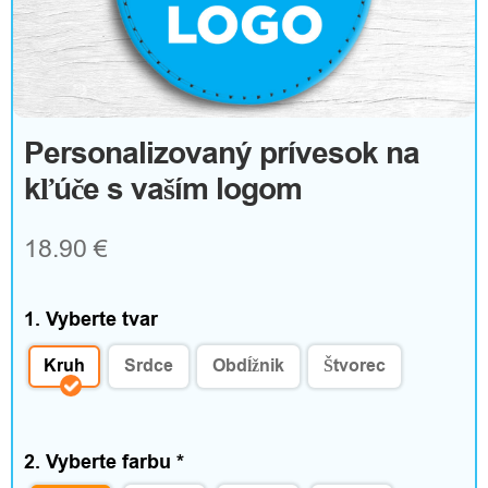
m
T
e
Personalizovaný prívesok na
kľúče s vaším logom
x
t
18.90 €
i
l
1. Vyberte tvar
a
Kruh
Srdce
Obdĺžnik
Štvorec
d
o
2. Vyberte farbu
*