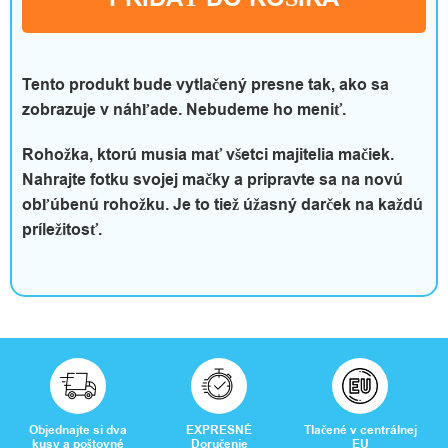
n
o
Tento produkt bude vytlačený presne tak, ako sa
s
zobrazuje v náhľade. Nebudeme ho meniť.
ť
Rohožka, ktorú musia mať všetci majitelia mačiek.
a
Nahrajte fotku svojej mačky a pripravte sa na novú
obľúbenú rohožku. Je to tiež úžasný darček na každú
v
príležitosť.
o
ľ
n
ý
č
Objednajte si dva
EXPRESNÉ
Tlačené v centrálnej
kusy a poštovné
Doručenie
EU