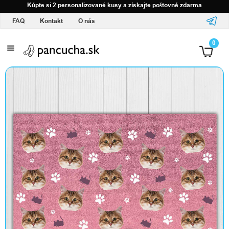
Kúpte si 2 personalizované kusy a získajte poštovné zdarma
FAQ
Kontakt
O nás
S
0
v
a
š
í
m
l
o
g
o