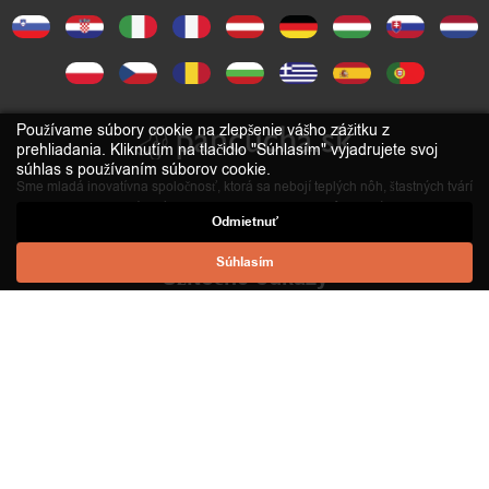
Používame súbory cookie na zlepšenie vášho zážitku z
prehliadania. Kliknutím na tlačidlo "Súhlasím" vyjadrujete svoj
súhlas s používaním súborov cookie.
Sme mladá inovatívna spoločnosť, ktorá sa nebojí teplých nôh, štastných tvárí
a cool ponožiek. Náš príbeh začal s ponožkami prispôsobenými na mieru a
Odmietnuť
neskôr sa rozšíril o výrobu personalizovaných vankušov a tričiek.
Súhlasím
Užitočné odkazy
O nás
Časté otázky
Kontakt
Pravidlá pre vrátenie tovaru
Obchodné podmienky
Hlavné menu