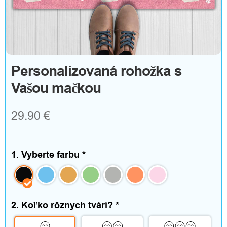
m
T
e
Personalizovaná rohožka s
Vašou mačkou
x
t
29.90 €
i
l
1. Vyberte farbu
*
a
d
2. Koľko rôznych tvárí?
*
o