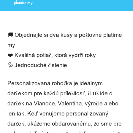
a
platíme my
s
🚚 Objednajte si dva kusy a poštovné platíme
R
my
e
❤️ Kvalitná potlač, ktorá vydrží roky
💦 Jednoduché čistenie
c
e
Personalizovaná rohožka je ideálnym
n
darčekom pre každú príležitosť, či už ide o
z
darček na Vianoce, Valentína, výročie alebo
i
len tak. Keď venujeme personalizovaný
darček, ukážeme obdarovanému, že sme pre
e