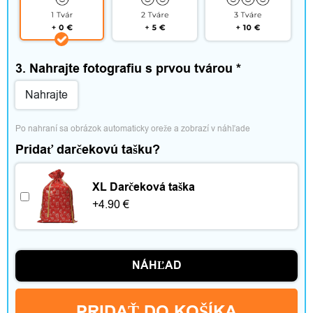
p
l
n
3. Nahrajte fotografiu s prvou tvárou
*
k
Nahrajte
y
Po nahraní sa obrázok automaticky oreže a zobrazí v náhľade
Pridať darčekovú tašku?
D
XL Darčeková taška
+
4.90
€
o
m
á
NÁHĽAD
c
PRIDAŤ DO KOŠÍKA