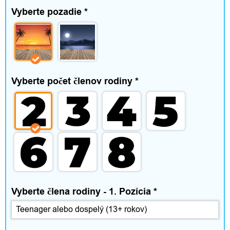
p
Vyberte pozadie
*
l
n
k
Vyberte počet členov rodiny
*
y
D
o
m
Vyberte člena rodiny - 1. Pozícia
*
á
c