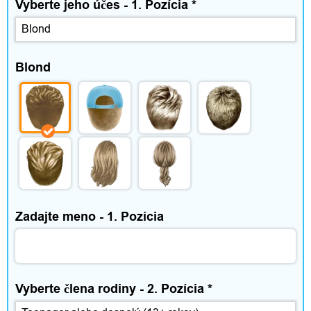
a
Vyberte jeho účes - 1. Pozícia
*
s
Blond
R
e
c
e
n
Zadajte meno - 1. Pozícia
z
i
Vyberte člena rodiny - 2. Pozícia
*
e