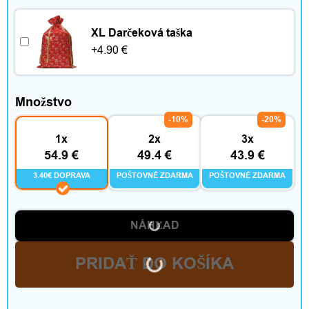
XL Darčeková taška
+
4.90
€
Množstvo
-10%
-20%
1x
2x
3x
54.9 €
49.4 €
43.9 €
3.40€ DOPRAVA
POŠTOVNÉ ZDARMA
POŠTOVNÉ ZDARMA
NÁHĽAD
PRIDAŤ DO KOŠÍKA