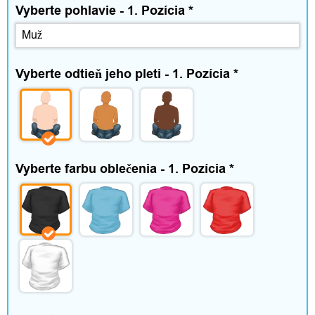
n
Vyberte pohlavie - 1. Pozícia
*
o
s
Vyberte odtieň jeho pleti - 1. Pozícia
*
ť
a
v
Vyberte farbu oblečenia - 1. Pozícia
*
o
ľ
n
ý
č