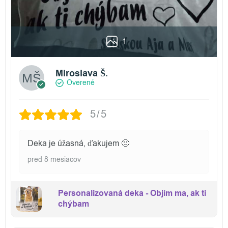
1
Miroslava Š.
Overené
5/5
Deka je úžasná, ďakujem 🙂
pred 8 mesiacov
Personalizovaná deka - Objím ma, ak ti
chýbam