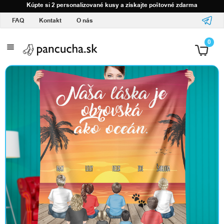
Kúpte si 2 personalizované kusy a získajte poštovné zdarma
FAQ
Kontakt
O nás
S
0
v
a
š
í
m
l
o
g
o