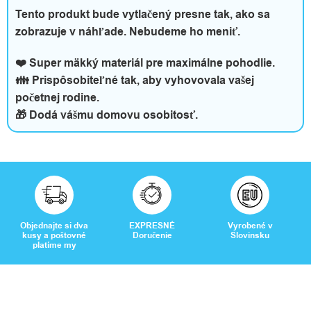
Tento produkt bude vytlačený presne tak, ako sa
zobrazuje v náhľade. Nebudeme ho meniť.
❤️ Super mäkký materiál pre maximálne pohodlie.
👪 Prispôsobiteľné tak, aby vyhovovala vašej
početnej rodine.
🎁 Dodá vášmu domovu osobitosť.
Objednajte si dva
EXPRESNÉ
Vyrobené v
kusy a poštovné
Doručenie
Slovinsku
platíme my