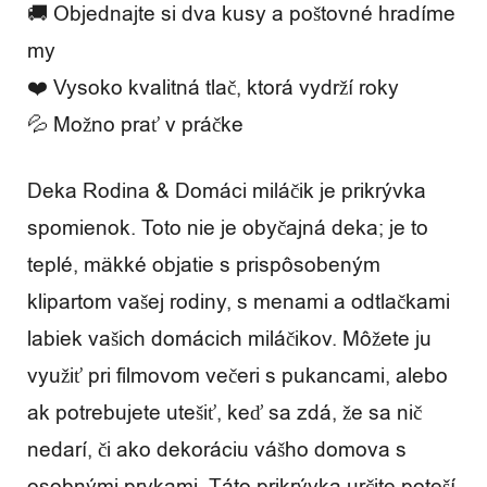
🚚 Objednajte si dva kusy a poštovné hradíme
my
❤️ Vysoko kvalitná tlač, ktorá vydrží roky
💦 Možno prať v práčke
Deka Rodina & Domáci miláčik je prikrývka
spomienok. Toto nie je obyčajná deka; je to
teplé, mäkké objatie s prispôsobeným
klipartom vašej rodiny, s menami a odtlačkami
labiek vašich domácich miláčikov. Môžete ju
využiť pri filmovom večeri s pukancami, alebo
ak potrebujete utešiť, keď sa zdá, že sa nič
nedarí, či ako dekoráciu vášho domova s ​​
osobnými prvkami. Táto prikrývka určite poteší