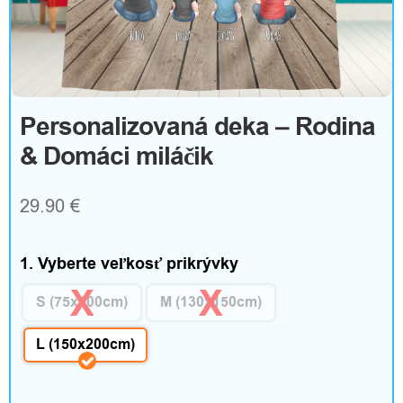
m
T
e
Personalizovaná deka – Rodina
& Domáci miláčik
x
t
29.90
€
i
l
1. Vyberte veľkosť prikrývky
a
S (75x100cm)
M (130x150cm)
d
L (150x200cm)
o