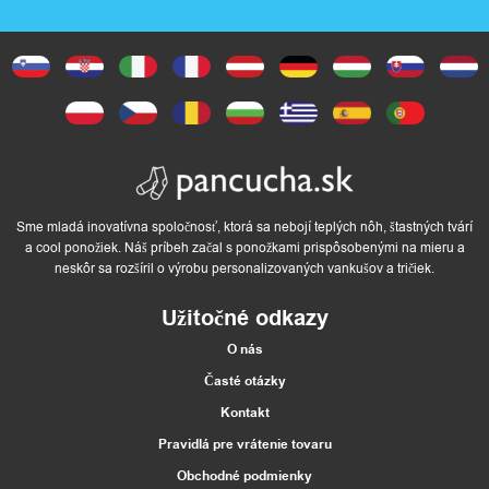
m
T
e
x
t
Sme mladá inovatívna spoločnosť, ktorá sa nebojí teplých nôh, štastných tvárí
a cool ponožiek. Náš príbeh začal s ponožkami prispôsobenými na mieru a
neskôr sa rozšíril o výrobu personalizovaných vankušov a tričiek.
i
Užitočné odkazy
l
O nás
a
Časté otázky
d
Kontakt
o
Pravidlá pre vrátenie tovaru
Obchodné podmienky