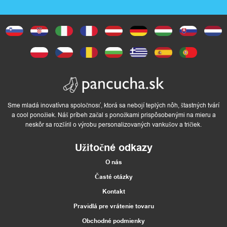
m
T
e
x
t
Sme mladá inovatívna spoločnosť, ktorá sa nebojí teplých nôh, štastných tvárí
a cool ponožiek. Náš príbeh začal s ponožkami prispôsobenými na mieru a
neskôr sa rozšíril o výrobu personalizovaných vankušov a tričiek.
i
Užitočné odkazy
l
O nás
a
Časté otázky
d
Kontakt
o
Pravidlá pre vrátenie tovaru
Obchodné podmienky