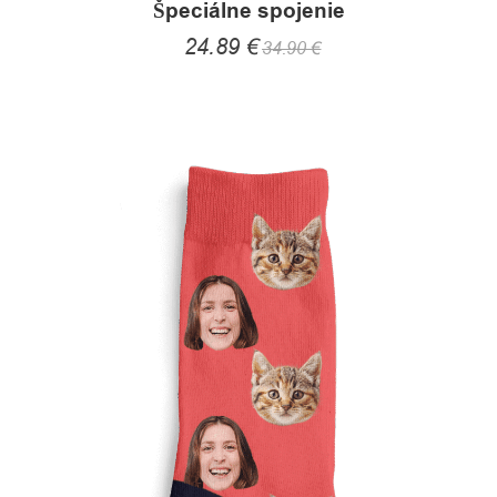
Špeciálne spojenie
24.89
€
34.90
€