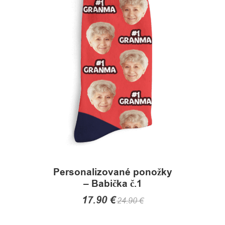
The
options
may
be
chosen
on
the
product
page
Personalizované ponožky
– Babička č.1
17.90
€
24.90
€
This