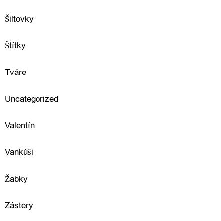
p
Šiltovky
l
n
Štítky
k
Tváre
y
Uncategorized
Valentín
D
o
Vankúši
m
Žabky
á
Zástery
c