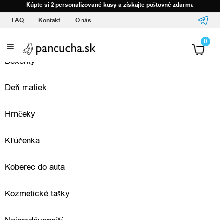
Domov
Kúpte si 2 personalizované kusy a získajte poštovné zdarma
Produkt Vyberte farbu
3D - Olive
FAQ
Kontakt
O nás
S
0
v
Boxerky
a
Deň matiek
š
Hrnčeky
í
m
Kľúčenka
l
Koberec do auta
o
Kozmetické tašky
g
o