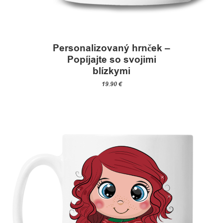
Personalizovaný hrnček –
Popíjajte so svojimi
blízkymi
19.90
€