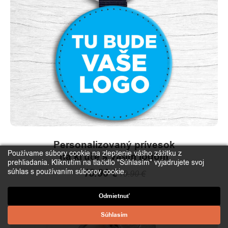
be
chosen
on
the
product
page
Personalizovaný prívesok
Používame súbory cookie na zlepšenie vášho zážitku z
na kľúče s vaším logom
prehliadania. Kliknutím na tlačidlo "Súhlasím" vyjadrujete svoj
18.90
€
súhlas s používaním súborov cookie.
19.90
€
Odmietnuť
This
product
Súhlasím
has