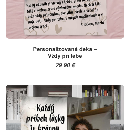
Personalizovaná deka –
Vždy pri tebe
29.90
€
This
product
has
multiple
variants.
The
options
may