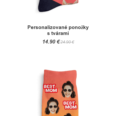
Personalizované ponožky
s tvárami
14.90
€
24.90
€
This
product
has
multiple
variants.
The
options
may
be
chosen