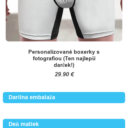
a
s
R
Personalizované boxerky s
e
fotografiou (Ten najlepší
c
darček!)
29.90
€
e
n
This
product
Darilna embalaža
z
has
i
multiple
variants.
e
Deň matiek
The