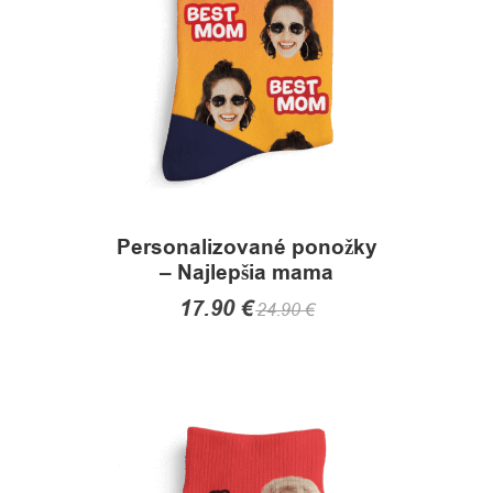
on
the
product
page
Personalizované ponožky
– Najlepšia mama
17.90
€
24.90
€
This
product
has
multiple
variants.