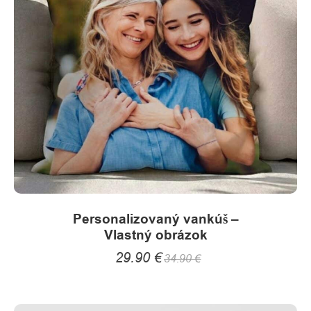
options
may
be
chosen
on
the
product
page
Personalizovaný vankúš –
Vlastný obrázok
29.90
€
34.90
€