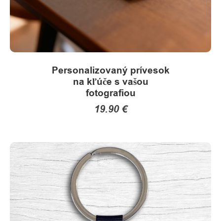
Personalizovaný prívesok
na kľúče s vašou
fotografiou
19.90
€
This
product
has
multiple
variants.
The
options
may