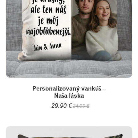
be
chosen
on
the
product
page
Personalizovaný vankúš –
Naša láska
29.90
€
34.90
€