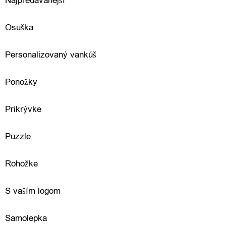
Najpredávanejší
m
Osuška
T
Personalizovaný vankúš
e
Ponožky
x
t
Prikrývke
i
Puzzle
l
Rohožke
a
d
S vaším logom
o
Samolepka