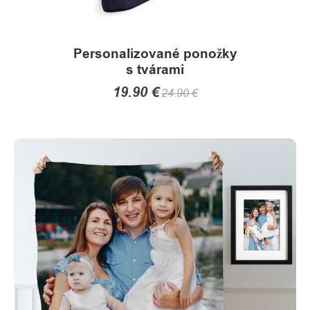
Personalizované ponožky
s tvárami
19.90
€
24.90
€
This
product
has
multiple
variants.
The
options
may
be
chosen
on