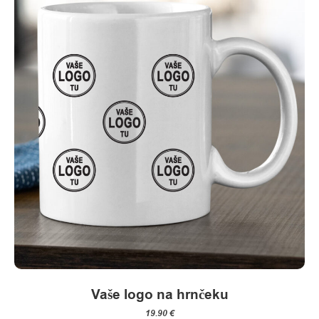
Vaše logo na hrnčeku
19.90
€